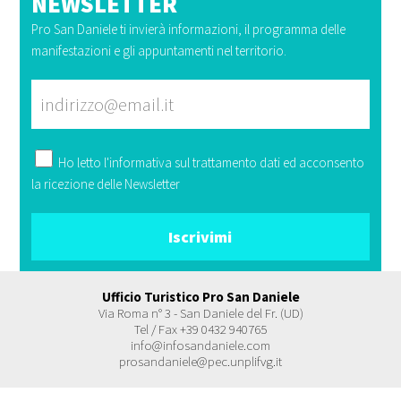
NEWSLETTER
Pro San Daniele ti invierà informazioni, il programma delle
manifestazioni e gli appuntamenti nel territorio.
Ho letto l'
informativa
sul trattamento dati ed acconsento
la ricezione delle Newsletter
Ufficio Turistico Pro San Daniele
Via Roma n° 3 - San Daniele del Fr. (UD)
Tel / Fax +39 0432 940765
info@infosandaniele.com
prosandaniele@pec.unplifvg.it