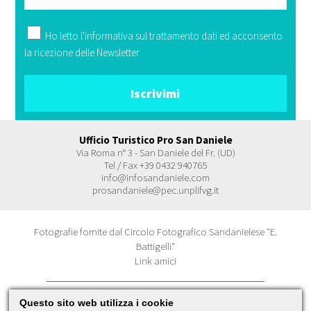
Ho letto l'
informativa
sul trattamento dati ed acconsento
la ricezione delle Newsletter
Ufficio Turistico Pro San Daniele
Via Roma n° 3 - San Daniele del Fr. (UD)
Tel / Fax +39 0432 940765
info@infosandaniele.com
prosandaniele@pec.unplifvg.it
Fotografie fornite dal Circolo Fotografico Sandanielese "E.
Battigelli"
Link amici
Questo sito web utilizza i cookie
© 2026 Pro San Daniele Cookies