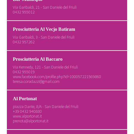
Via Garibaldi, 21 - San Daniele del Friuli
0432 955012
Prosciutteria Al Vecjo Batiram
Via Garibaldi, 3 - San Daniele del Friuli
0432 957262
Prosciutteria Al Baccaro
Via Kennedy, 121 - San Daniele del Friuli
0432 955019
www.facebook.com/profile.php?id=100057221569860
teresa.coradazzi@gmail.com
Al Portonat
piazza Dante, 8/A - San Daniele del Friuli
+39 0432 940880
www.alportonat.it
prenota@alportonat.it