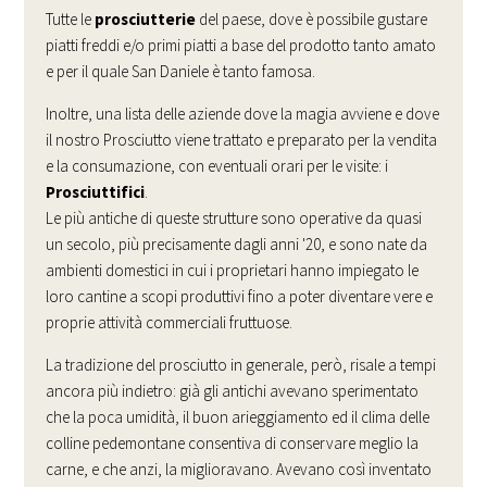
Tutte le
prosciutterie
del paese, dove è possibile gustare
piatti freddi e/o primi piatti a base del prodotto tanto amato
e per il quale San Daniele è tanto famosa.
Inoltre, una lista delle aziende dove la magia avviene e dove
il nostro Prosciutto viene trattato e preparato per la vendita
e la consumazione, con eventuali orari per le visite: i
Prosciuttifici
.
Le più antiche di queste strutture sono operative da quasi
un secolo, più precisamente dagli anni '20, e sono nate da
ambienti domestici in cui i proprietari hanno impiegato le
loro cantine a scopi produttivi fino a poter diventare vere e
proprie attività commerciali fruttuose.
La tradizione del prosciutto in generale, però, risale a tempi
ancora più indietro: già gli antichi avevano sperimentato
che la poca umidità, il buon arieggiamento ed il clima delle
colline pedemontane consentiva di conservare meglio la
carne, e che anzi, la miglioravano. Avevano così inventato