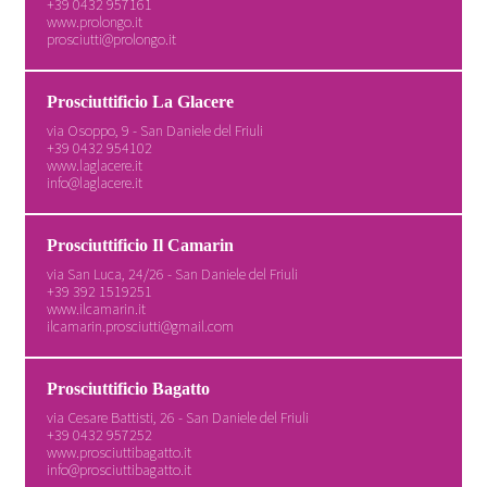
+39 0432 957161
www.prolongo.it
prosciutti@prolongo.it
Prosciuttificio La Glacere
via Osoppo, 9 - San Daniele del Friuli
+39 0432 954102
www.laglacere.it
info@laglacere.it
Prosciuttificio Il Camarin
via San Luca, 24/26 - San Daniele del Friuli
+39 392 1519251
www.ilcamarin.it
ilcamarin.prosciutti@gmail.com
Prosciuttificio Bagatto
via Cesare Battisti, 26 - San Daniele del Friuli
+39 0432 957252
www.prosciuttibagatto.it
info@prosciuttibagatto.it