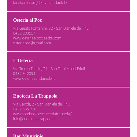
facebook.com/dejavusandaniele
Osteria al Poc
Via Giusto Fontanini, 32 - San Daniele del Friuli
0432 280557
www.osteriaalpoc.eatbu.com
osteriapoc@gmail.com
L'Osteria
Via Trento Trieste, 71 - San Daniele del Friuli
0432 942091
www.osteriasandaniele.it
Enoteca La Trappola
Via Cairoli, 2 - San Daniele del Friuli
0432 565791
www.facebook.com/enolatrappola/
info@enotecalatrappola.it
Bar Municipio