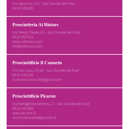
Via Gemona, 17A - San Daniele del Friuli
0432 940280
Prosciutteria Ai Bintars
Via Trento Trieste, 63 - San Daniele del Friuli
0432 957322
www.aibintars.com
info@aibintars.com
Prosciuttificio Il Camarin
Via San Luca, 24/26 - San Daniele del Friuli
0432 942125
ilcamarin.prosciutti@gmail.com
Prosciuttificio Picaron
Via Battaglione Gemona, 1 - San Daniele del Friuli
0432 941388
www.picaron.it
amministrazione@picaron.it