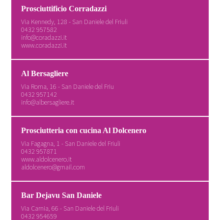
Prosciuttificio Corradazzi
Via Kennedy, 128 - San Daniele del Friuli
0432 957582
info@coradazzi.it
www.coradazzi.it
Al Bersagliere
Via Roma, 16 - San Daniele del Friu
0432 957142
info@albersagliere.it
Prosciutteria con cucina Al Dolcenero
Via Fagagna, 1 - San Daniele del Friuli
0432 957871
www.aldolcenero.it
aldolcenero@gmail.com
Bar Dejavu San Daniele
Via Carnia, 66 - San Daniele del Friuli
0432 954659