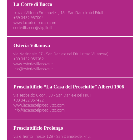
La Corte di Bacco
piazza Vittorio Emanuele II, 15 - San Daniele del Friuli
+39 0432 957004
www.lacortedibacco.com
cortedibacco@virgilio.it
Osteria Villanova
via Nazionale, 37 - San Daniele del Friuli (fraz. Villanova)
+39 0432 956262
www.osteriavillanova.it
info@osteriavillanova.it
Prosciuttificio “La Casa del Prosciutto” Alberti 1906
via Teobaldo Ciconi, 30 - San Daniele del Friuli
+39 0432 957422
www.lacasadelprosciutto.com
info@lacasadelprosciutto.com
Prosciuttificio Prolongo
viale Trento Trieste, 129 - San Daniele del Friuli