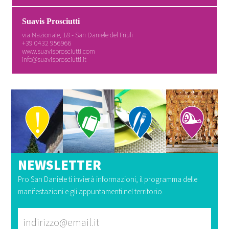
Suavis Prosciutti
via Nazionale, 18 - San Daniele del Friuli
+39 0432 956966
www.suavisprosciutti.com
info@suavisprosciutti.it
NEWSLETTER
Pro San Daniele ti invierà informazioni, il programma delle
manifestazioni e gli appuntamenti nel territorio.