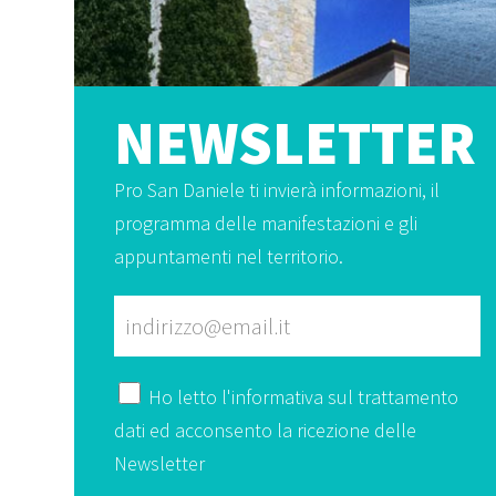
NEWSLETTER
Pro San Daniele ti invierà informazioni, il
programma delle manifestazioni e gli
appuntamenti nel territorio.
Ho letto l'
informativa
sul trattamento
dati ed acconsento la ricezione delle
Newsletter