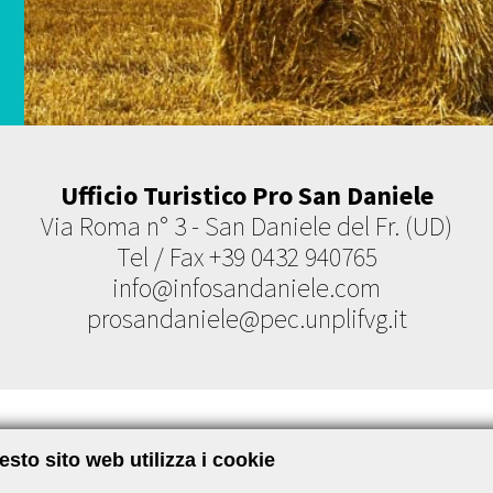
Ufficio Turistico Pro San Daniele
Via Roma n° 3 - San Daniele del Fr. (UD)
Tel / Fax +39 0432 940765
info@infosandaniele.com
prosandaniele@pec.unplifvg.it
nite dal Circolo Fotografico Sandanielese 
sto sito web utilizza i cookie
Link amici