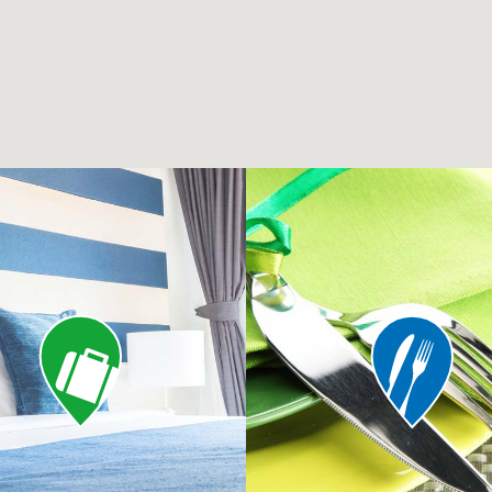
Alberghi
Ristoranti
ed & Breakfast