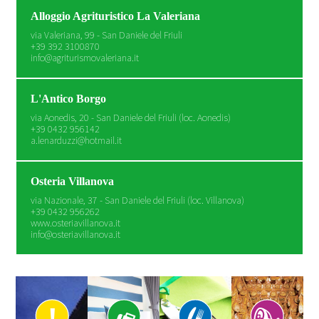
Alloggio Agrituristico La Valeriana
via Valeriana, 99 - San Daniele del Friuli
+39 392 3100870
info@agriturismovaleriana.it
L'Antico Borgo
via Aonedis, 20 - San Daniele del Friuli (loc. Aonedis)
+39 0432 956142
a.lenarduzzi@hotmail.it
Osteria Villanova
via Nazionale, 37 - San Daniele del Friuli (loc. Villanova)
+39 0432 956262
www.osteriavillanova.it
info@osteriavillanova.it