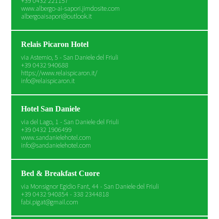
+39 0432 221157
www.albergo-ai-sapori.jimdosite.com
albergoaisapori@outlook.it
Relais Picaron Hotel
via Astemio, 5 - San Daniele del Friuli
+39 0432 940688
https://www.relaispicaron.it/
info@relaispicaron.it
Hotel San Daniele
via del Lago, 1 - San Daniele del Friuli
+39 0432 1906499
www.sandanielehotel.com
info@sandanielehotel.com
Bed & Breakfast Cuore
via Monsignor Egidio Fant, 44 - San Daniele del Friuli
+39 0432 940854 - 338 2344818
fabi.pigat@gmail.com