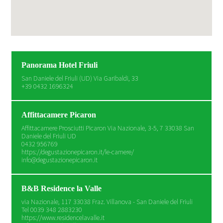
Panorama Hotel Friuli
San Daniele del Friuli (UD) Via Garibaldi, 33
+39 0432 1696324
Affittacamere Picaron
Affittacamere Prosciutti Picaron Via Nazionale, 3-5, 7 33038 San
Daniele del Friuli UD
0432 956769
https://degustazionepicaron.it/le-camere/
info@degustazionepicaron.it
B&B Residence la Valle
via Nazionale, 117 33038 Fraz. Villanova - San Daniele del Friuli
Tel 0039 348 2883230
https://www.residencelavalle.it