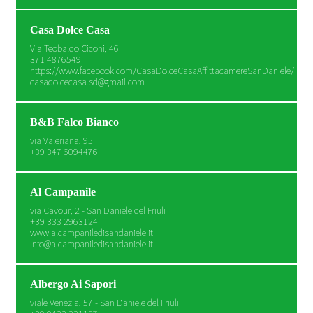
Casa Dolce Casa
Via Teobaldo Ciconi, 46
371 4876549
https://www.facebook.com/CasaDolceCasaAffittacamereSanDaniele/
casadolcecasa.sd@gmail.com
B&B Falco Bianco
via Valeriana, 95
+39 347 6094476
Al Campanile
via Cavour, 2 - San Daniele del Friuli
+39 333 2963124
www.alcampaniledisandaniele.it
info@alcampaniledisandaniele.it
Albergo Ai Sapori
viale Venezia, 57 - San Daniele del Friuli