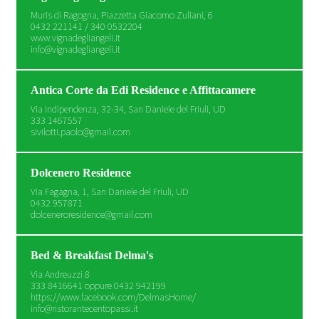
Muris di Ragogna, Piazzetta Giacomo Zuliani, 6
0432 221141 / 340 0532204
www.vignadegliangeli.it
info@vignadegliangeli.it
Antica Corte da Edi Residence e Affittacamere
Via Indipendenza, 32-34, San Daniele del Friuli, UD
333 1467557
sivilotti.paolo@gmail.com
Dolcenero Residence
Via Fagagna, 1, San Daniele del Friuli, UD
0432 957871
dolceneroresidence@gmail.com
Bed & Breakfast Delma's
Via Andreuzzi 8
333 8416641 oppure 0432 942199
https://www.facebook.com/DelmasHome/
info@ristorantecentopassi.it