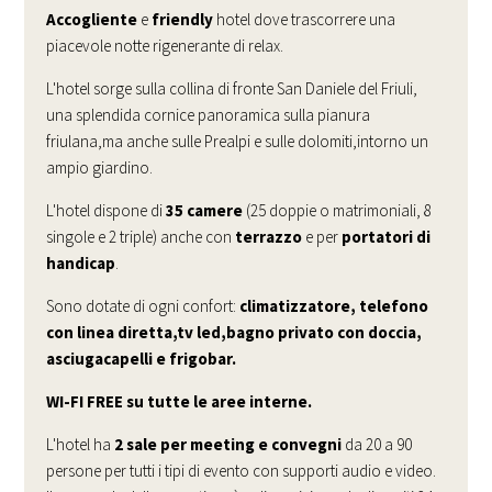
Accogliente
e
friendly
hotel dove trascorrere una
piacevole notte rigenerante di relax.
L'hotel sorge sulla collina di fronte San Daniele del Friuli,
una splendida cornice panoramica sulla pianura
friulana,ma anche sulle Prealpi e sulle dolomiti,intorno un
ampio giardino.
L'hotel dispone di
35 camere
(25 doppie o matrimoniali, 8
singole e 2 triple) anche con
terrazzo
e per
portatori di
handicap
.
Sono dotate di ogni confort:
climatizzatore, telefono
con linea diretta,tv led,bagno privato con doccia,
asciugacapelli e frigobar.
WI-FI FREE su tutte le aree interne.
L'hotel ha
2 sale per meeting e convegni
da 20 a 90
persone per tutti i tipi di evento con supporti audio e video.