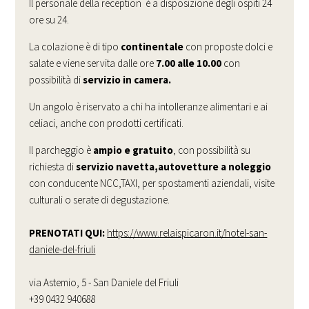
Il personale della reception è a disposizione degli ospiti 24
ore su 24.
La colazione è di tipo
continentale
con proposte dolci e
salate e viene servita dalle ore
7.00 alle 10.00
con
possibilità di
servizio in camera.
Un angolo è riservato a chi ha intolleranze alimentari e ai
celiaci, anche con prodotti certificati.
Il parcheggio è
ampio e gratuito
, con possibilità su
richiesta di
servizio navetta,autovetture a noleggio
con conducente NCC,TAXI, per spostamenti aziendali, visite
culturali o serate di degustazione.
PRENOTATI QUI:
https://www.relaispicaron.it/hotel-san-
daniele-del-friuli
via Astemio, 5 - San Daniele del Friuli
+39 0432 940688