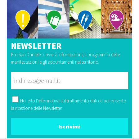
NEWSLETTER
Pro San Daniele ti invierà informazioni, il programma delle
manifestazioni e gli appuntamenti nel territorio.
Ho letto l'
informativa
sul trattamento dati ed acconsento
la ricezione delle Newsletter