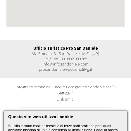
Ufficio Turistico Pro San Daniele
Via Roma n° 3 - San Daniele del Fr. (UD)
Tel / Fax +39 0432 940765
info@infosandaniele.com
prosandaniele@pec.unplifvg.it
Fotografie fornite dal Circolo Fotografico Sandanielese "E.
Battigelli"
Link amici
Questo sito web utilizza i cookie
© 2026 Pro San Daniele Cookies
CF 80020840304
Sul sito ci sono cookies tecnici e di terze parti profilanti per i quali
P.IVA 01444550303
abbiamo bisogno di un tuo consenso all'installazione. Leggi al nostra